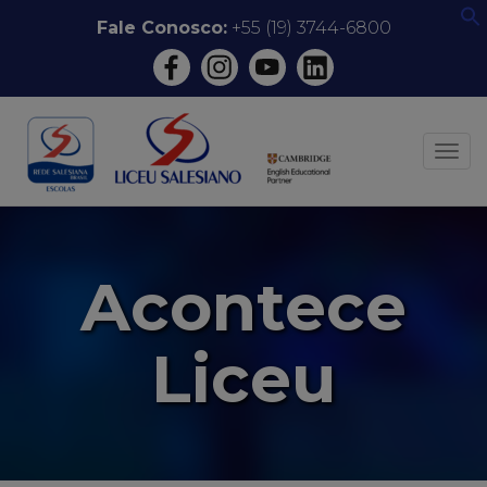
Pular
Fale Conosco:
+55 (19) 3744-6800
f
para
o
conteúdo
ALT
Acontece
Liceu