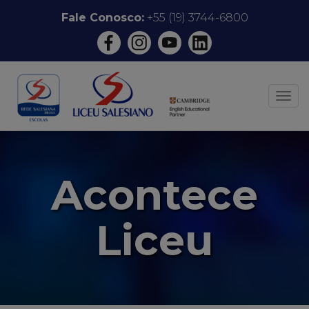
Pular
Fale Conosco:
+55 (19) 3744-6800
para
o
conteúdo
ALT
Acontece
Liceu