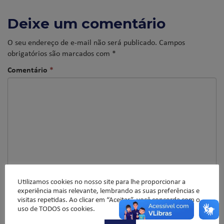
Deixe um comentário
O seu endereço de e-mail não será publicado.
Campos
obrigatórios são marcados com
*
Comentário
*
Utilizamos cookies no nosso site para lhe proporcionar a
experiência mais relevante, lembrando as suas preferências e
Nome
*
visitas repetidas. Ao clicar em “Aceitar”, você concorda com o
uso de TODOS os cookies.