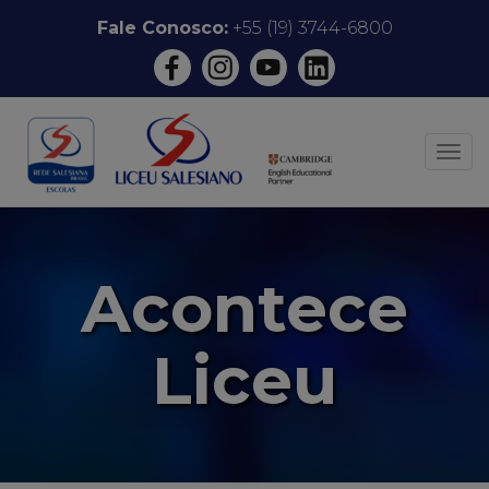
Pular
Fale Conosco:
+55 (19) 3744-6800
para
o
conteúdo
ALT
Acontece
Liceu