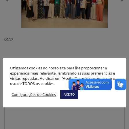
0112
Deixe um comentário
Utilizamos cookies no nosso site para lhe proporcionar a
experiência mais relevante, lembrando as suas preferências e
visitas repetidas. Ao clicar em “Aceitar”, você concorda com o
O seu endereço de e-mail não será publicado.
Campos
uso de TODOS os cookies.
obrigatórios são marcados com
*
Configurações de Cookies
ACEITO
Comentário
*