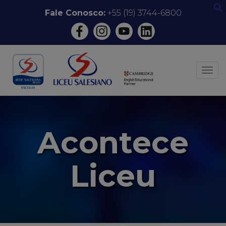
Pular
Fale Conosco:
+55 (19) 3744-6800
f
para
o
conteúdo
ALT
Acontece
Liceu