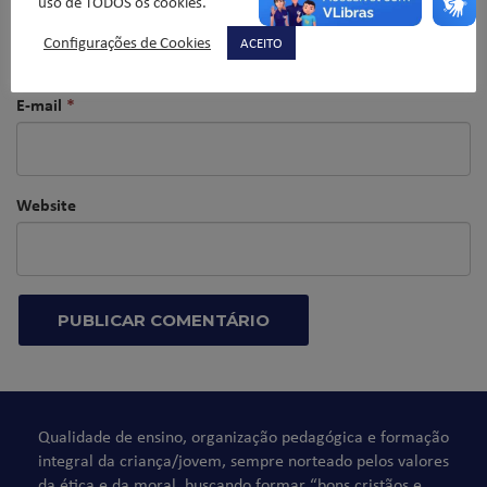
uso de TODOS os cookies.
Nome
*
Configurações de Cookies
ACEITO
E-mail
*
Website
Qualidade de ensino, organização pedagógica e formação
integral da criança/jovem, sempre norteado pelos valores
da ética e da moral, buscando formar “bons cristãos e