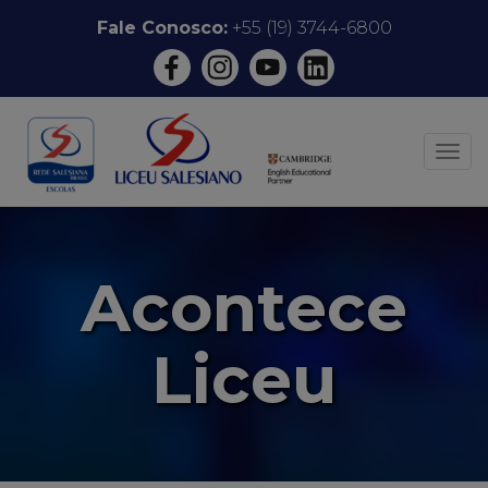
Pular
Fale Conosco:
+55 (19) 3744-6800
para
o
conteúdo
ALT
Acontece
Liceu