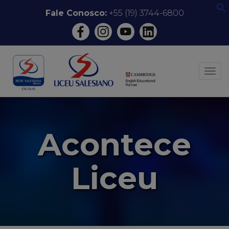
Pular
Fale Conosco:
+55 (19) 3744-6800
f
para
o
conteúdo
ALT
Acontece
Liceu