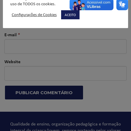
uso de TODOS os cookies.
Nome
*
Configurações de Cookies
ACEITO
E-mail
*
Website
Qualidade de ensino, organização pedagógica e formação
integral da criança/jovem, sempre norteado pelos valores