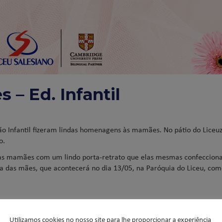
– Ed. Infantil
ção Infantil fizeram lindas homenagens às mamães. No pátio do Liceuz
o.
uas mamães com um lindo porta-retrato que elas mesmas confeccion
 das mães, que acontecerá no dia 13/05, na Paróquia do Liceu, co
Utilizamos cookies no nosso site para lhe proporcionar a experiência