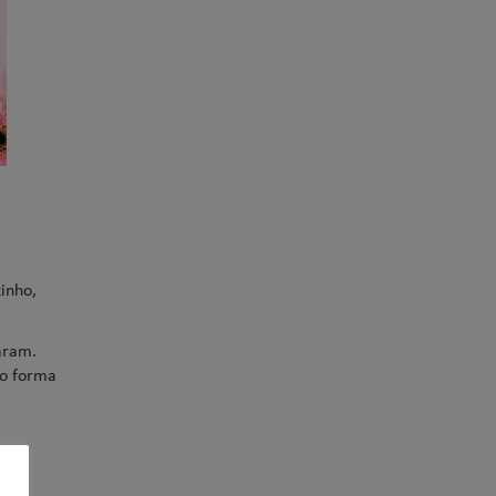
inho,
aram.
mo forma