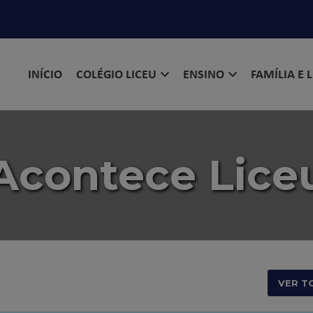
INÍCIO
COLÉGIO LICEU
ENSINO
FAMÍLIA E 
Acontece Lice
VER T