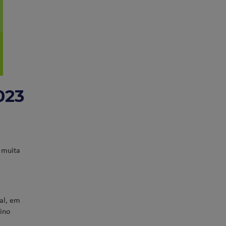
023
 muita
al, em
ino