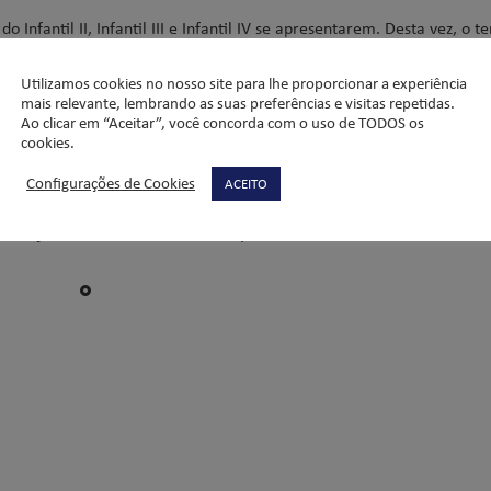
 Infantil II, Infantil III e Infantil IV se apresentarem. Desta vez, o 
ntaram as histórias da Chapeuzinho Vermelho, A festa no Céu e O que
Utilizamos cookies no nosso site para lhe proporcionar a experiência
mais relevante, lembrando as suas preferências e visitas repetidas.
m lindas músicas de Natal preparadas pelos professores de Inglês e d
Ao clicar em “Aceitar”, você concorda com o uso de TODOS os
cookies.
no de muito aprendizado através de brincadeiras e diversão na Edu
Configurações de Cookies
ACEITO
ação Infantil 2023 – Infantil II, III e IV