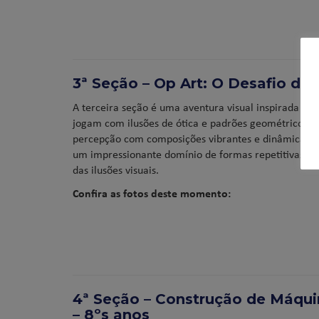
3ª Seção – Op Art: O Desafio das
A terceira seção é uma aventura visual inspirada no
jogam com ilusões de ótica e padrões geométricos. I
percepção com composições vibrantes e dinâmicas, q
um impressionante domínio de formas repetitivas, e
das ilusões visuais.
Confira as fotos deste momento:
4ª Seção – Construção de Máqui
– 8ºs anos