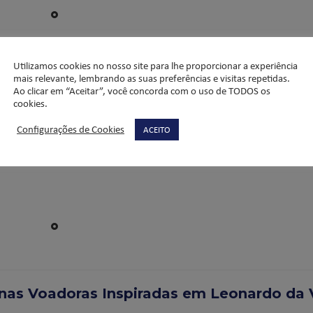
Utilizamos cookies no nosso site para lhe proporcionar a experiência
mais relevante, lembrando as suas preferências e visitas repetidas.
 Ilusões Ópticas – 7ºs anos
Ao clicar em “Aceitar”, você concorda com o uso de TODOS os
cookies.
 movimento da Op Art, onde os alunos dos 7ºs anos realizaram desen
nspirados em artistas como Bridget Riley, os estudantes desafiaram a
Configurações de Cookies
ACEITO
ue pareciam se mover aos olhos do observador. Com contrastes prec
ssas produções estimulam o olhar e convidam o público a explorar o
nas Voadoras Inspiradas em Leonardo da 