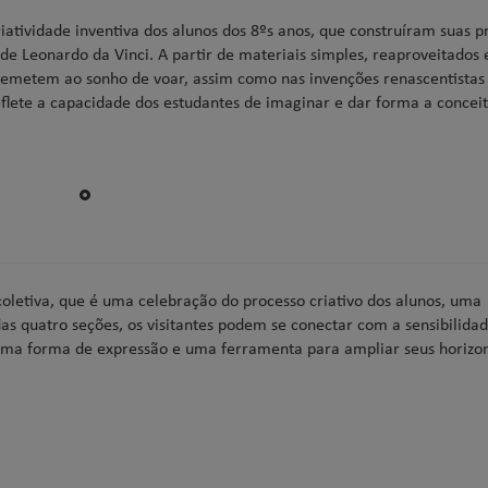
iatividade inventiva dos alunos dos 8ºs anos, que construíram suas p
e Leonardo da Vinci. A partir de materiais simples, reaproveitados 
 remetem ao sonho de voar, assim como nas invenções renascentistas
lete a capacidade dos estudantes de imaginar e dar forma a conceit
coletiva, que é uma celebração do processo criativo dos alunos, uma
s quatro seções, os visitantes podem se conectar com a sensibilidad
uma forma de expressão e uma ferramenta para ampliar seus horizon