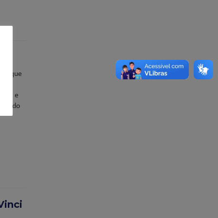
hos que
isos e
 mundo
Vinci