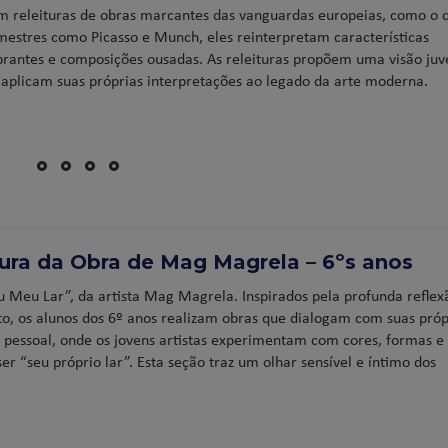
am releituras de obras marcantes das vanguardas europeias, como o 
estres como Picasso e Munch, eles reinterpretam características
ibrantes e composições ousadas. As releituras propõem uma visão juve
s aplicam suas próprias interpretações ao legado da arte moderna.
tura da Obra de Mag Magrela – 6ºs anos
 Meu Lar”, da artista Mag Magrela. Inspirados pela profunda reflex
o, os alunos dos 6º anos realizam obras que dialogam com suas próp
e pessoal, onde os jovens artistas experimentam com cores, formas e
er “seu próprio lar”. Esta seção traz um olhar sensível e íntimo dos