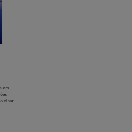
da em
ções
o olhar