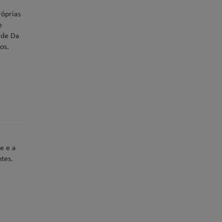
róprias
e
 de Da
os.
e e a
tes.