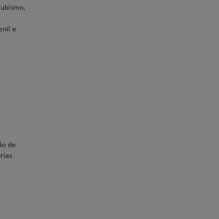
cubismo,
nil e
ão de
rias