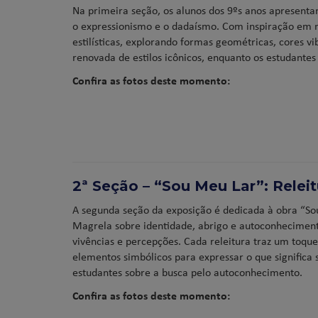
Na primeira seção, os alunos dos 9ºs anos apresent
o expressionismo e o dadaísmo. Com inspiração em m
estilísticas, explorando formas geométricas, cores v
renovada de estilos icônicos, enquanto os estudante
Confira as fotos deste momento:
2ª Seção – “Sou Meu Lar”: Relei
A segunda seção da exposição é dedicada à obra “Sou
Magrela sobre identidade, abrigo e autoconheciment
vivências e percepções. Cada releitura traz um toqu
elementos simbólicos para expressar o que significa s
estudantes sobre a busca pelo autoconhecimento.
Confira as fotos deste momento: