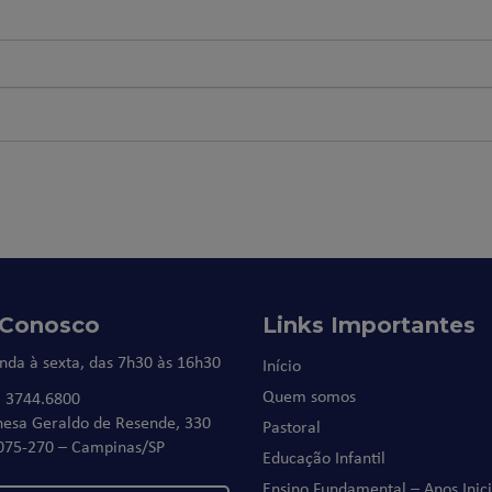
 Conosco
Links Importantes
nda à sexta, das 7h30 às 16h30
Início
Quem somos
) 3744.6800
nesa Geraldo de Resende, 330
Pastoral
075-270 – Campinas/SP
Educação Infantil
Ensino Fundamental – Anos Inici