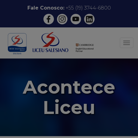
Pular
Fale Conosco:
+55 (19) 3744-6800
para
o
conteúdo
ALT
Acontece
Liceu