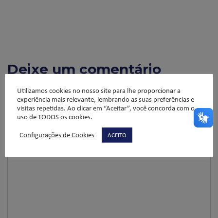
Deixe um comentário
O seu endereço de e-mail não será publicado.
Campos
Utilizamos cookies no nosso site para lhe proporcionar a
obrigatórios são marcados com
*
experiência mais relevante, lembrando as suas preferências e
visitas repetidas. Ao clicar em “Aceitar”, você concorda com o
Comentário
*
uso de TODOS os cookies.
Configurações de Cookies
ACEITO