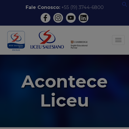
Pular
Fale Conosco:
+55 (19) 3744-6800
f
para
o
conteúdo
ALT
Acontece
Liceu