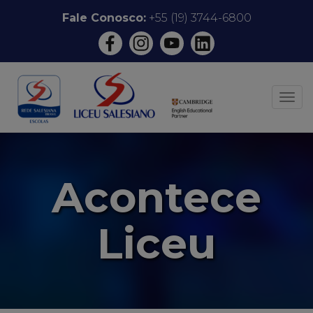
Pular
Fale Conosco:
+55 (19) 3744-6800
para
o
conteúdo
ALT
Acontece
Liceu