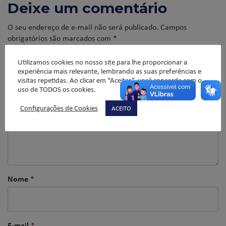
Deixe um comentário
O seu endereço de e-mail não será publicado.
Campos
obrigatórios são marcados com
*
Comentário
*
Utilizamos cookies no nosso site para lhe proporcionar a
experiência mais relevante, lembrando as suas preferências e
visitas repetidas. Ao clicar em “Aceitar”, você concorda com o
uso de TODOS os cookies.
Configurações de Cookies
ACEITO
Nome
*
E-mail
*