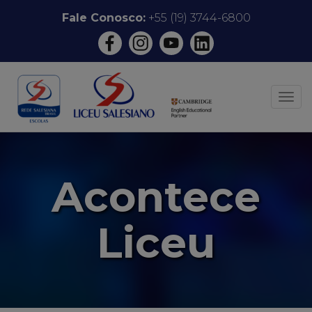
Pular
Fale Conosco:
+55 (19) 3744-6800
para
o
conteúdo
ALT
Acontece
Liceu