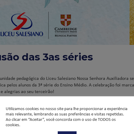
são das 3as séries
omunidade pedagógica do Liceu Salesiano Nossa Senhora Auxiliadora se
ca pelos alunos da 3ª série do Ensino Médio. A celebração foi marc
e alegrias ao seu terceirão!
3as séries
Utilizamos cookies no nosso site para lhe proporcionar a experiência
mais relevante, lembrando as suas preferências e visitas repetidas.
Ao clicar em “Aceitar”, você concorda com o uso de TODOS os
cookies.