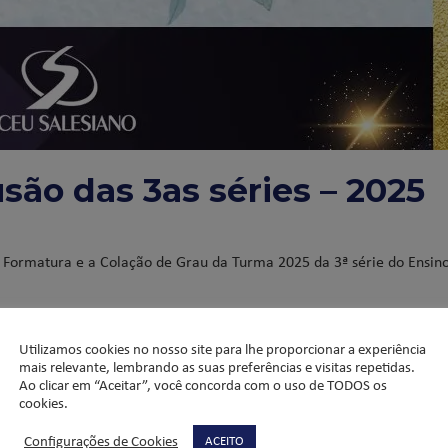
são das 3as séries – 2025
 Formatura e a Colação de Grau da Turma 2025 da 3ª série do Ensin
amiliares, professores e de toda a comunidade educativa.
mando e já sente saudades.
Utilizamos cookies no nosso site para lhe proporcionar a experiência
mais relevante, lembrando as suas preferências e visitas repetidas.
.
Ao clicar em “Aceitar”, você concorda com o uso de TODOS os
cookies.
Configurações de Cookies
ACEITO