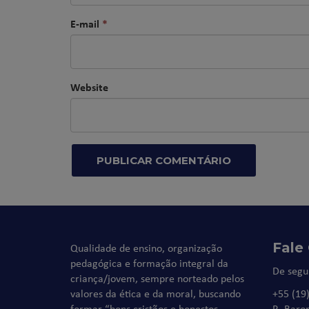
E-mail
*
Website
Fale
Qualidade de ensino, organização
pedagógica e formação integral da
De segu
criança/jovem, sempre norteado pelos
valores da ética e da moral, buscando
+55 (19
formar “bons cristãos e honestos
R. Baro