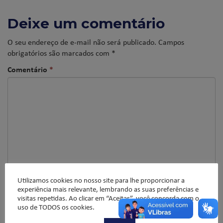
Deixe um comentário
O seu endereço de e-mail não será publicado.
Campos
obrigatórios são marcados com
*
Comentário
*
Utilizamos cookies no nosso site para lhe proporcionar a
experiência mais relevante, lembrando as suas preferências e
Nome
*
visitas repetidas. Ao clicar em “Aceitar”, você concorda com o
uso de TODOS os cookies.