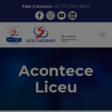
Pular
Fale Conosco:
+55 (19) 3744-6800
para
o
conteúdo
ALT
Acontece
Liceu