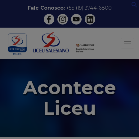
Pular
Fale Conosco:
+55 (19) 3744-6800
f
para
o
conteúdo
ALT
Acontece
Liceu