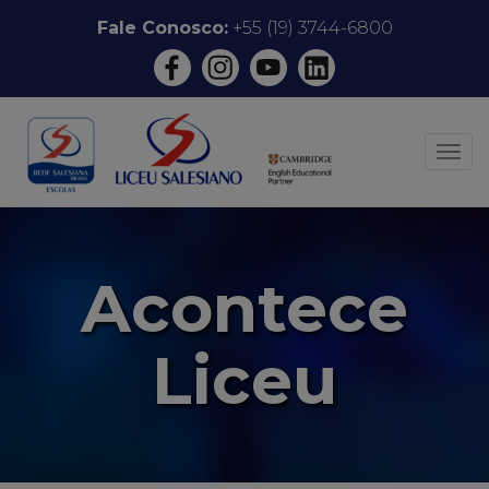
Pular
Fale Conosco:
+55 (19) 3744-6800
para
o
conteúdo
ALT
Acontece
Liceu