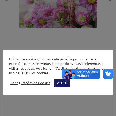
Deixe um comentário
Utilizamos cookies no nosso site para lhe proporcionar a
experiência mais relevante, lembrando as suas preferências e
O seu endereço de e-mail não será publicado.
Campos
visitas repetidas. Ao clicar em “Aceitar”, você concorda com o
uso de TODOS os cookies.
obrigatórios são marcados com
*
Comentário
*
Configurações de Cookies
ACEITO