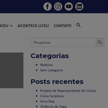
SEARCH
LICEU
ACONTECE LICEU
CONTATO
FOR:
SEARCH BU
SEAR
Search
for:
Categorias
Notícias
Sem categoria
Posts recentes
Projeto de Representante de Classe
Caixa Surpresa
Arco Day
Vivência de Yoga