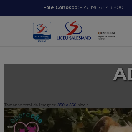
Pular para o conteúdo
Fale Conosco:
+55 (19) 3744-6800
A
Tamanho total da imagem:
850
×
850
pixels