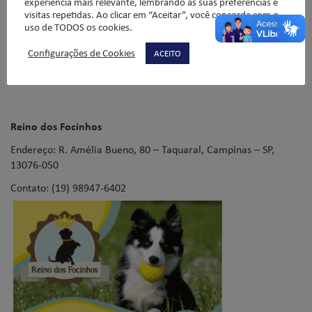
experiência mais relevante, lembrando as suas preferências e
visitas repetidas. Ao clicar em “Aceitar”, você concorda com o
uso de TODOS os cookies.
Configurações de Cookies
ACEITO
ADOTE!
ADOTE!
ADOTE!
ADOTE!
Reino dos Focinhos
Endereço: R. Amélia Bueno, 80 – Taquaral, Campinas – SP,
13076-050
Contato:
(19) 98947-6402