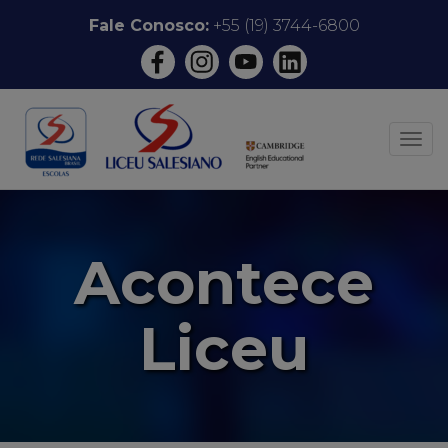
Pular
Fale Conosco:
+55 (19) 3744-6800
para
o
conteúdo
ALT
Acontece
Liceu