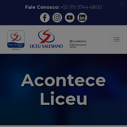
Pular
Fale Conosco:
+55 (19) 3744-6800
f
para
o
conteúdo
ALT
Acontece
Liceu