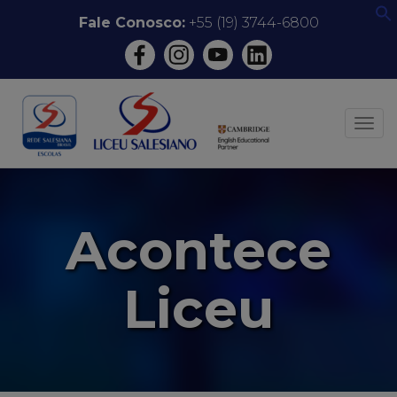
Pular
Fale Conosco:
+55 (19) 3744-6800
f
para
o
conteúdo
ALT
Acontece
Liceu