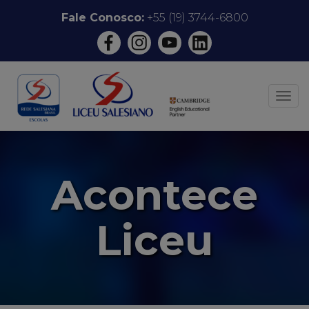
Pular
Fale Conosco:
+55 (19) 3744-6800
para
o
conteúdo
ALT
Acontece
Liceu