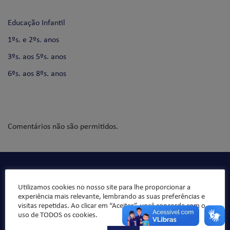
Educação Infantil
1ºs. e 2ºs. anos
3ºs. aos 5ºs. anos
6ºs. aos 8ºs. anos
Comentários não são permitidos.
Qualidade de ensino, organização pedagógica e formação
integral da criança/jovem, sempre norteado pelos valores
Utilizamos cookies no nosso site para lhe proporcionar a
da ética e da moral, buscando formar “bons cristãos e
experiência mais relevante, lembrando as suas preferências e
visitas repetidas. Ao clicar em “Aceitar”, você concorda com o
honestos cidadãos”.
uso de TODOS os cookies.