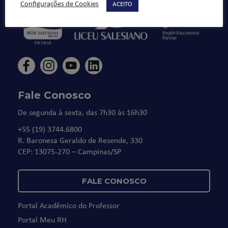
Configurações de Cookies
ACEITO
Fale Conosco
De segunda à sexta, das 7h30 às 16h30
+55 (19) 3744.6800
R. Baronesa Geraldo de Resende, 330
CEP: 13075-270 – Campinas/SP
FALE CONOSCO
Portal Acadêmico do Professor
Portal Meu RH