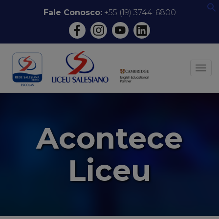
Pular
Fale Conosco:
+55 (19) 3744-6800
f
para
o
conteúdo
ALT
Acontece
Liceu