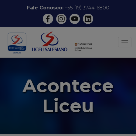
Pular
Fale Conosco:
+55 (19) 3744-6800
para
o
conteúdo
ALT
Acontece
Liceu