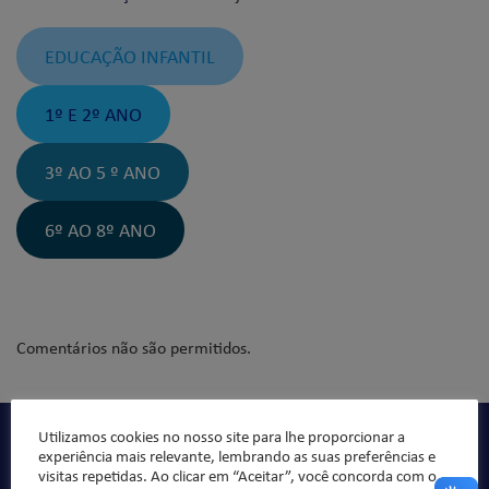
EDUCAÇÃO INFANTIL
1º E 2º ANO
3º AO 5 º ANO
6º AO 8º ANO
Comentários não são permitidos.
Utilizamos cookies no nosso site para lhe proporcionar a
Qualidade de ensino, organização pedagógica e formação
experiência mais relevante, lembrando as suas preferências e
integral da criança/jovem, sempre norteado pelos valores
visitas repetidas. Ao clicar em “Aceitar”, você concorda com o