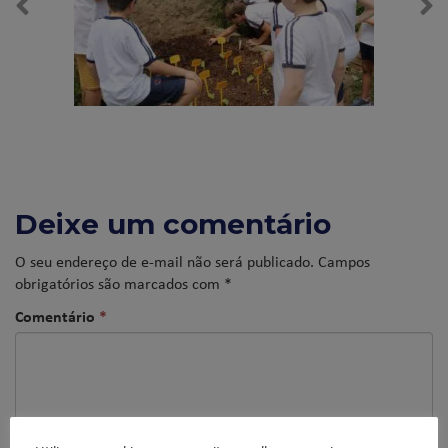
Deixe um comentário
O seu endereço de e-mail não será publicado.
Campos
obrigatórios são marcados com
*
Comentário
*