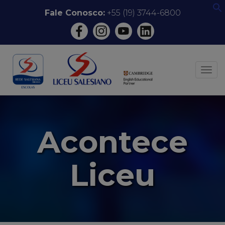
Pular
Fale Conosco:
+55 (19) 3744-6800
f
para
o
conteúdo
ALT
Acontece
Liceu