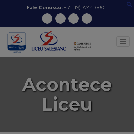
Pular
Fale Conosco:
+55 (19) 3744-6800
f
para
o
conteúdo
ALT
Acontece
Liceu