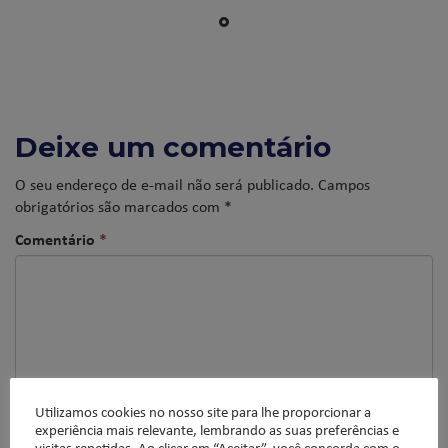
Deixe um comentário
O seu endereço de e-mail não será publicado.
Campos
obrigatórios são marcados com
*
Comentário
*
Utilizamos cookies no nosso site para lhe proporcionar a
experiência mais relevante, lembrando as suas preferências e
visitas repetidas. Ao clicar em “Aceitar”, você concorda com o