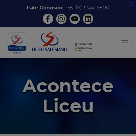
Pular
Fale Conosco:
+55 (19) 3744-6800
f
para
o
conteúdo
ALT
Acontece
Liceu