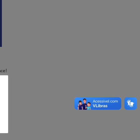
nce!
e