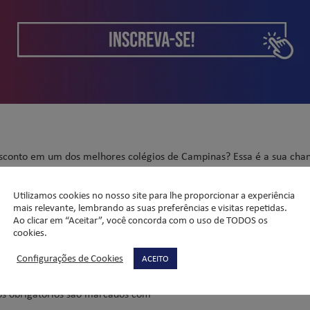
sconto em um dos melhores colégios de Campinas? Essa é a sua cha
 do Ensino Médio do Colégio Liceu Salesiano acontecem até o dia 12 d
Utilizamos cookies no nosso site para lhe proporcionar a experiência
ps=2
mais relevante, lembrando as suas preferências e visitas repetidas.
Ao clicar em “Aceitar”, você concorda com o uso de TODOS os
cookies.
Configurações de Cookies
ACEITO
s obrigatórios são marcados com
*