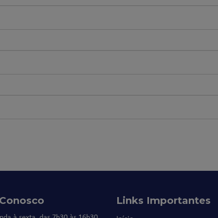
 Conosco
Links Importantes
nda à sexta, das 7h30 às 16h30