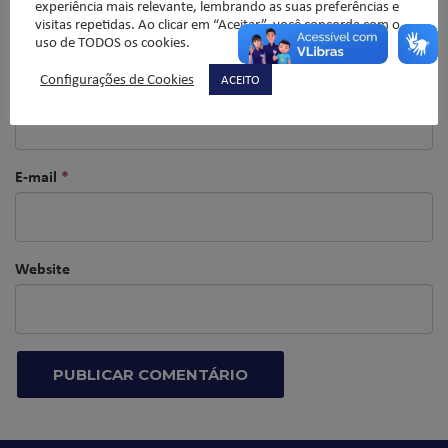
experiência mais relevante, lembrando as suas preferências e
visitas repetidas. Ao clicar em “Aceitar”, você concorda com o
uso de TODOS os cookies.
Configurações de Cookies
ACEITO
Nome
*
E-mail
*
Website