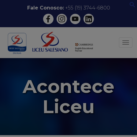
Pular
Fale Conosco:
+55 (19) 3744-6800
f
para
o
conteúdo
ALT
Acontece
Liceu