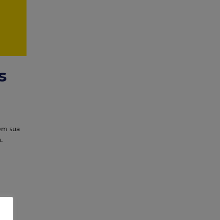
s
 em sua
.