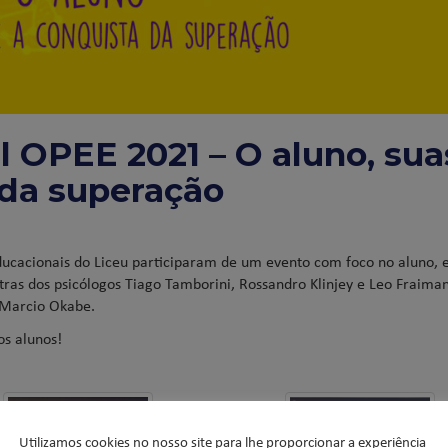
l OPEE 2021 – O aluno, sua
 da superação
educacionais do Liceu participaram de um evento com foco no aluno,
as dos psicólogos Tiago Tamborini, Rossandro Klinjey e Leo Fraiman
 Marcio Okabe.
os alunos!
Utilizamos cookies no nosso site para lhe proporcionar a experiência