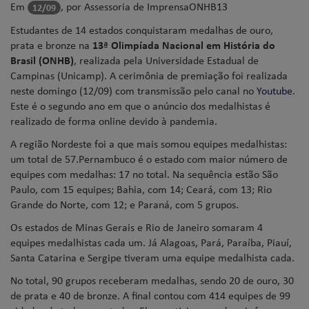
Em
, por Assessoria de Imprensa
ONHB13
12/09
Estudantes de 14 estados conquistaram medalhas de ouro,
prata e bronze na
13ª Olimpíada Nacional em História do
Brasil (
ONHB
)
, realizada pela Universidade Estadual de
Campinas (Unicamp). A cerimônia de premiação foi realizada
neste domingo (12/09) com transmissão pelo canal no
Youtube
.
Este é o segundo ano em que o anúncio dos medalhistas é
realizado de forma online devido à pandemia.
A região Nordeste foi a que mais somou equipes medalhistas:
um total de 57.Pernambuco é o estado com maior número de
equipes com medalhas: 17 no total. Na sequência estão São
Paulo, com 15 equipes; Bahia, com 14; Ceará, com 13; Rio
Grande do Norte, com 12; e Paraná, com 5 grupos.
Os estados de Minas Gerais e Rio de Janeiro somaram 4
equipes medalhistas cada um. Já Alagoas, Pará, Paraíba, Piauí,
Santa Catarina e Sergipe tiveram uma equipe medalhista cada.
No total, 90 grupos receberam medalhas, sendo 20 de ouro, 30
de prata e 40 de bronze. A final contou com 414 equipes de 99