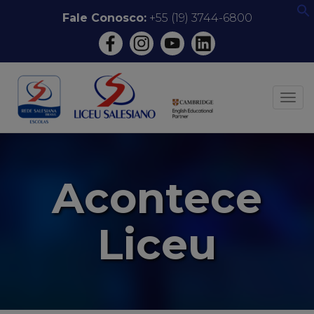
Pular
Fale Conosco:
+55 (19) 3744-6800
f
para
o
conteúdo
ALT
Acontece
Liceu