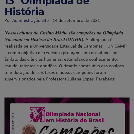
13ª Olimpíada de
História
Por
Administração Site
- 14 de setembro de 2021
𝑵𝒐𝒔𝒔𝒐𝒔 𝒂𝒍𝒖𝒏𝒐𝒔 𝒅𝒐 𝑬𝒏𝒔𝒊𝒏𝒐 𝑴é𝒅𝒊𝒐 𝒔ã𝒐 𝒄𝒂𝒎𝒑𝒆õ𝒆𝒔 𝒏𝒂 𝑶𝒍𝒊𝒎𝒑í𝒂𝒅𝒂
𝑵𝒂𝒄𝒊𝒐𝒏𝒂𝒍 𝒆𝒎 𝑯𝒊𝒔𝒕ó𝒓𝒊𝒂 𝒅𝒐 𝑩𝒓𝒂𝒔𝒊𝒍 (𝑶𝑵𝑯𝑩). A olimpíada é
realizada pela Universidade Estadual de Campinas – UNICAMP
– com o objetivo de realçar o protagonismo dos alunos no
âmbito das ciências humanas, estimulando conhecimento,
estudo, talentos e aptidões. O desafio construtivo das equipes
tem duração de seis fases e nossos campeões foram
supervisionados pela Professora Juliana Lopes. Parabéns!