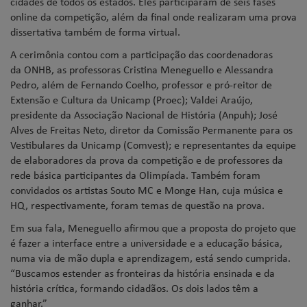
cidades de todos os estados. Eles participaram de seis fases
online da competição, além da final onde realizaram uma prova
dissertativa também de forma virtual.
A cerimônia contou com a participação das coordenadoras
da
ONHB
, as professoras Cristina Meneguello e Alessandra
Pedro, além de Fernando Coelho, professor e pró-reitor de
Extensão e Cultura da Unicamp (Proec); Valdei Araújo,
presidente da Associação Nacional de História (Anpuh); José
Alves de Freitas Neto, diretor da Comissão Permanente para os
Vestibulares da Unicamp (Comvest); e representantes da equipe
de elaboradores da prova da competição e de professores da
rede básica participantes da Olimpíada. Também foram
convidados os artistas Souto MC e Monge Han, cuja música e
HQ, respectivamente, foram temas de questão na prova.
Em sua fala, Meneguello afirmou que a proposta do projeto que
é fazer a interface entre a universidade e a educação básica,
numa via de mão dupla e aprendizagem, está sendo cumprida.
“Buscamos estender as fronteiras da história ensinada e da
história crítica, formando cidadãos. Os dois lados têm a
ganhar.”