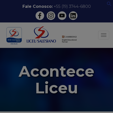
Pular
Fale Conosco:
+55 (19) 3744-6800
f
para
o
conteúdo
ALT
Acontece
Liceu