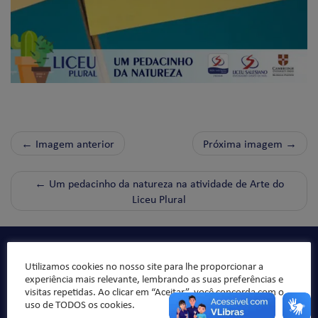
← Imagem anterior
Próxima imagem →
←
Um pedacinho da natureza na atividade de Arte do
Liceu Plural
Qualidade de ensino, organização pedagógica e formação
Utilizamos cookies no nosso site para lhe proporcionar a
integral da criança/jovem, sempre norteado pelos valores
experiência mais relevante, lembrando as suas preferências e
da ética e da moral, buscando formar “bons cristãos e
visitas repetidas. Ao clicar em “Aceitar”, você concorda com o
honestos cidadãos”.
uso de TODOS os cookies.