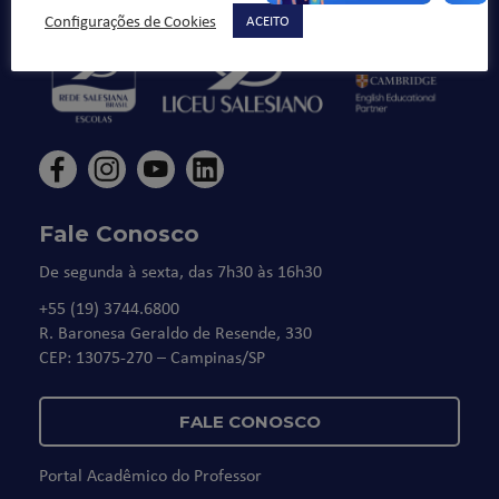
Configurações de Cookies
ACEITO
Fale Conosco
De segunda à sexta, das 7h30 às 16h30
+55 (19) 3744.6800
R. Baronesa Geraldo de Resende, 330
CEP: 13075-270 – Campinas/SP
FALE CONOSCO
Portal Acadêmico do Professor