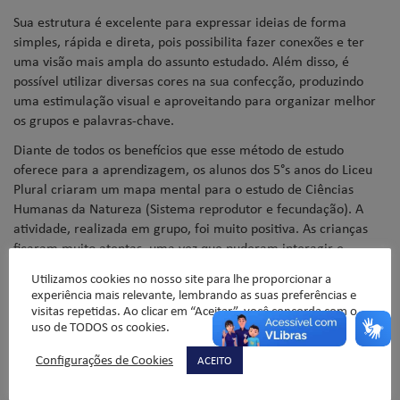
Sua estrutura é excelente para expressar ideias de forma
simples, rápida e direta, pois possibilita fazer conexões e ter
uma visão mais ampla do assunto estudado. Além disso, é
possível utilizar diversas cores na sua confecção, produzindo
uma estimulação visual e aproveitando para organizar melhor
os grupos e palavras-chave.
Diante de todos os benefícios que esse método de estudo
oferece para a aprendizagem, os alunos dos 5°s anos do Liceu
Plural criaram um mapa mental para o estudo de Ciências
Humanas da Natureza (Sistema reprodutor e fecundação). A
atividade, realizada em grupo, foi muito positiva. As crianças
ficaram muito atentas, uma vez que puderam interagir e
contribuir de forma ativa na realização do estudo.
Utilizamos cookies no nosso site para lhe proporcionar a
experiência mais relevante, lembrando as suas preferências e
Confira as fotos!
visitas repetidas. Ao clicar em “Aceitar”, você concorda com o
Assistentes pedagógicas: Renata S. do Nascimento e Gabriela
uso de TODOS os cookies.
Brunozi
Configurações de Cookies
ACEITO