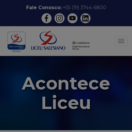
Pular
Fale Conosco:
+55 (19) 3744-6800
para
o
conteúdo
ALT
Acontece
Liceu