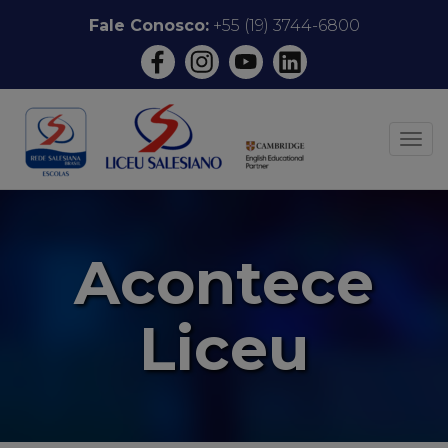
Pular
Fale Conosco:
+55 (19) 3744-6800
para
o
conteúdo
ALT
Acontece
Liceu