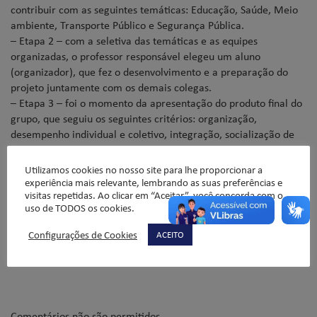
contribuir com as seguintes temáticas: Educação, Saúde, Meio
ambiente, Transporte Público e Segurança Pública.
– Etapa 2 – com a seletiva das temáticas e as equipes
organizadas, o professor responsável elegeu um aluno
(organizador), que fez o desenvolvimento e a preparação do
projeto juntamente com os demais colegas.
– Etapa 3 – foi o momento da apresentação do produto final do
grupo, que seguiu os seguintes critérios: organização,
desempenho individual e coletivo, integração, socialização de
ideias, respeito às diferenças, criatividade e qualidade do
produto desenvolvido.
Utilizamos cookies no nosso site para lhe proporcionar a
Os professores responsáveis pela disciplina agradecem a
experiência mais relevante, lembrando as suas preferências e
participação de todos os alunos!.
visitas repetidas. Ao clicar em “Aceitar”, você concorda com o
uso de TODOS os cookies.
Professores Marquinhos e Valquíria.
Configurações de Cookies
ACEITO
Confira aqui as fotos
!
Comentários não são permitidos.