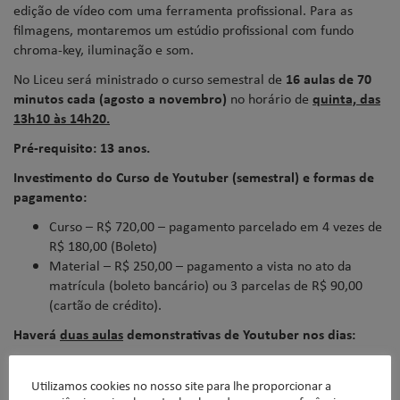
edição de vídeo com uma ferramenta profissional. Para as
filmagens, montaremos um estúdio profissional com fundo
chroma-key, iluminação e som.
No Liceu será ministrado o curso semestral de
16 aulas de 70
minutos cada (agosto a novembro)
no horário de
quinta, das
13h10 às 14h20.
Pré-requisito: 13 anos.
Investimento do
Curso de Youtuber
(semestral) e formas de
pagamento:
Curso – R$ 720,00 – pagamento parcelado em 4 vezes de
R$ 180,00 (Boleto)
Material – R$ 250,00 – pagamento a vista no ato da
matrícula (boleto bancário) ou 3 parcelas de R$ 90,00
(cartão de crédito).
Haverá
duas aulas
demonstrativas de Youtuber nos dias:
Dia 21/junho (5ª feira)
,
das 13h10 às 14h20
Dia 25/junho (2ª feira)
,
das 13h10 às 14h20
Utilizamos cookies no nosso site para lhe proporcionar a