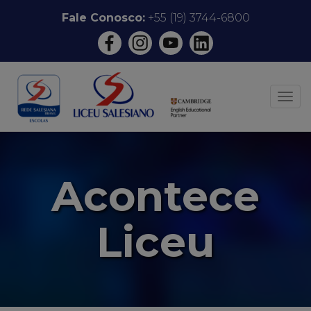
Pular
Fale Conosco:
+55 (19) 3744-6800
para
o
conteúdo
ALT
Acontece
Liceu