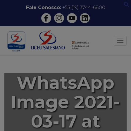
Pular
Fale Conosco:
+55 (19) 3744-6800
f
para
o
conteúdo
ALT
WhatsApp
Image 2021-
03-17 at