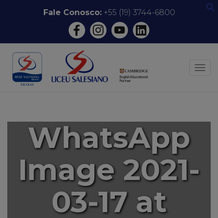
Pular
Fale Conosco:
+55 (19) 3744-6800
f
para
o
conteúdo
ALT
WhatsApp
Image 2021-
03-17 at