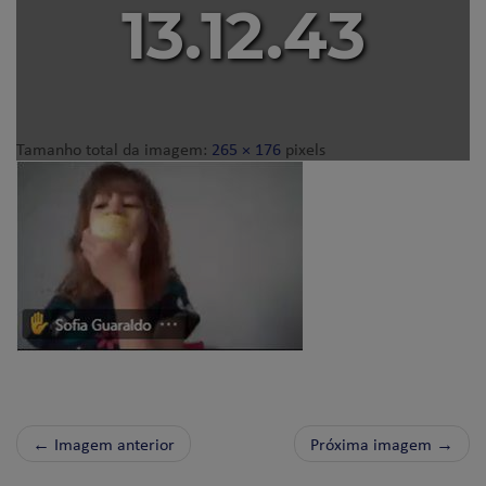
13.12.43
Tamanho total da imagem:
265
×
176
pixels
← Imagem anterior
Próxima imagem →