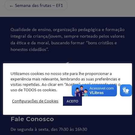
←
Semana das frutas – EF1
Qualidade de ensino, organização pedagógica e formação
integral da criança/jovem, sempre norteado pelos valores
da ética e da moral, buscando formar “bons cristãos e
honestos cidadãos”.
Utilizamos cookies no nosso site para lhe proporcionar a
experiência mais relevante, lembrando as suas preferências e
visitas repetidas. Ao clicar em “Aceitar”, você concorda com o
uso de TODOS os cookies.
Configurações de Cookies
ACEITO
Fale Conosco
De segunda à sexta, das 7h30 às 16h30