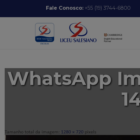
Pular para o conteúdo
Fale Conosco:
+55 (19) 3744-6800
WhatsApp Ima
14
Tamanho total da imagem:
1280
×
720
pixels