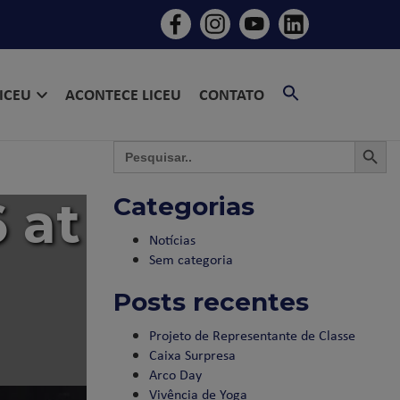
SEARCH
LICEU
ACONTECE LICEU
CONTATO
FOR:
SEARCH BU
SEAR
Search
for:
 at
Categorias
Notícias
Sem categoria
Posts recentes
Projeto de Representante de Classe
Caixa Surpresa
Arco Day
Vivência de Yoga