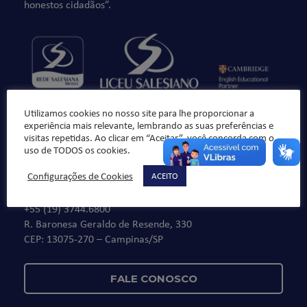
honestos cidadãos”.
Utilizamos cookies no nosso site para lhe proporcionar a
experiência mais relevante, lembrando as suas preferências e
visitas repetidas. Ao clicar em “Aceitar”, você concorda com o
uso de TODOS os cookies.
Fale Conosco
Configurações de Cookies
ACEITO
De segunda à sexta, das 7h30 às 16h30
+55 (19) 3744.6800
R. Baronesa Geraldo de Resende, 330
CEP: 13075-270 – Campinas/SP
FALE CONOSCO