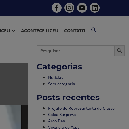
SEARCH
LICEU
ACONTECE LICEU
CONTATO
FOR:
SEARCH BU
SEAR
Search
for:
Categorias
Notícias
Sem categoria
Posts recentes
Projeto de Representante de Classe
Caixa Surpresa
Arco Day
Vivência de Yoga