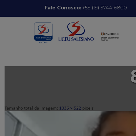
Pular para o conteúdo
Fale Conosco:
+55 (19) 3744-6800
Tamanho total da imagem:
1036
×
522
pixels