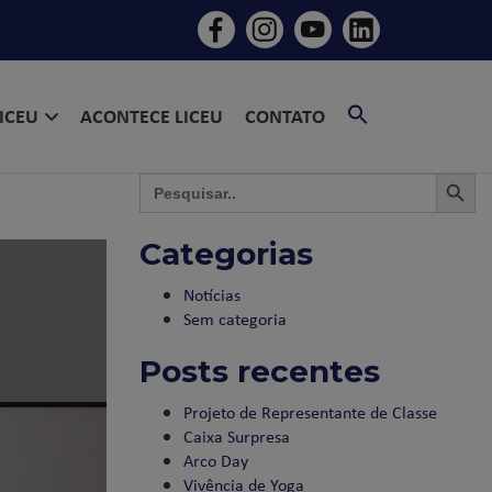
SEARCH
LICEU
ACONTECE LICEU
CONTATO
FOR:
SEARCH BU
SEAR
Search
for:
Categorias
Notícias
Sem categoria
Posts recentes
Projeto de Representante de Classe
Caixa Surpresa
Arco Day
Vivência de Yoga