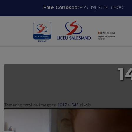
Pular para o conteúdo
Fale Conosco:
+55 (19) 3744-6800
1
Tamanho total da imagem:
1017
×
543
pixels