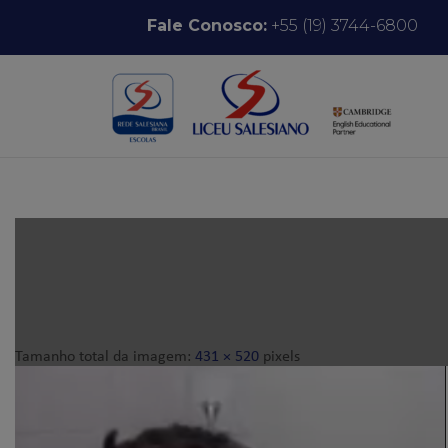
Pular para o conteúdo
Fale Conosco:
+55 (19) 3744-6800
Tamanho total da imagem:
431
×
520
pixels