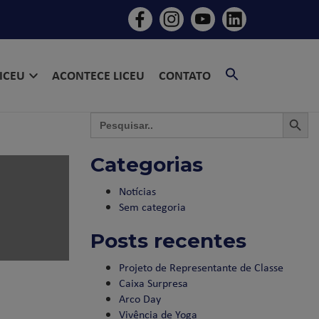
SEARCH
LICEU
ACONTECE LICEU
CONTATO
FOR:
SEARCH BU
SEAR
Search
for:
Categorias
Notícias
Sem categoria
Posts recentes
Projeto de Representante de Classe
Caixa Surpresa
Arco Day
Vivência de Yoga