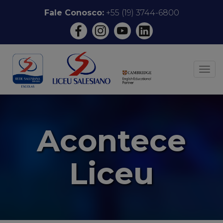
Pular
Fale Conosco:
+55 (19) 3744-6800
para
o
conteúdo
ALT
Acontece
Liceu