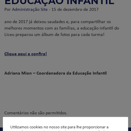
EDUCAÇÃO INFANTIL
Por
Administração Site
- 15 de dezembro de 2017
ano de 2017 já deixou saudades e, para compartilhar os
melhores momentos com as famílias, a educação infantil do
Liceu preparou um álbum de fotos para cada turma!
Clique aqui e confira!
Adriana Mion – Coordenadora da Educação Infantil
Comentários não são permitidos.
Utilizamos cookies no nosso site para lhe proporcionar a