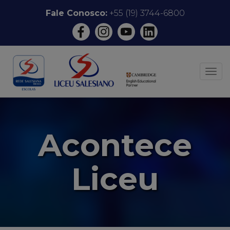
Pular
Fale Conosco:
+55 (19) 3744-6800
para
o
conteúdo
ALT
Acontece
Liceu