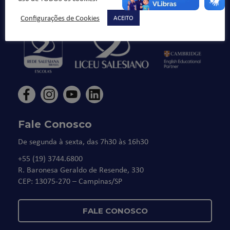
honestos cidadãos”.
Configurações de Cookies
ACEITO
Fale Conosco
De segunda à sexta, das 7h30 às 16h30
+55 (19) 3744.6800
R. Baronesa Geraldo de Resende, 330
CEP: 13075-270 – Campinas/SP
FALE CONOSCO