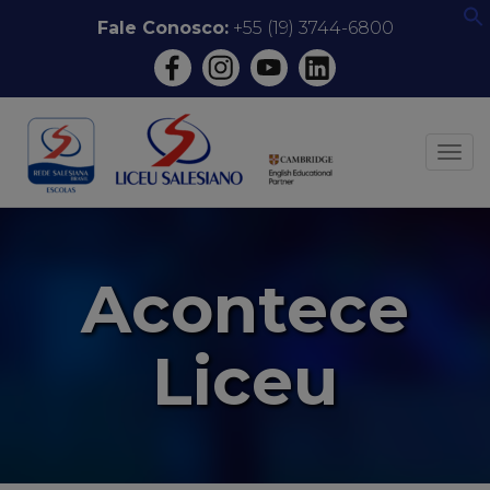
Pular
Fale Conosco:
+55 (19) 3744-6800
f
para
o
conteúdo
ALT
Acontece
Liceu