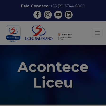
Pular
Fale Conosco:
+55 (19) 3744-6800
para
o
conteúdo
ALT
Acontece
Liceu