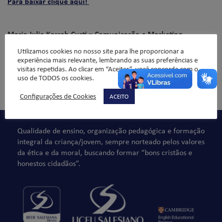
Para baixar clique aqui!
Maria Julia Kassab Curti – Comunicação e Marketing
Utilizamos cookies no nosso site para lhe proporcionar a
experiência mais relevante, lembrando as suas preferências e
visitas repetidas. Ao clicar em “Aceitar”, você concorda com o
uso de TODOS os cookies.
Comentários não são permitidos.
Configurações de Cookies
ACEITO
Qualidade de ensino, organização pedagógica e formação
integral da criança/jovem, sempre norteado pelos valores
da ética e da moral, buscando formar “bons cristãos e
honestos cidadãos”.